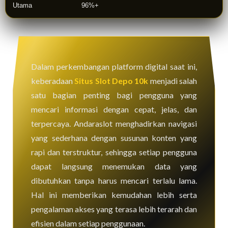
Utama
96%+
Dalam perkembangan platform digital saat ini,
keberadaan
Situs Slot Depo 10k
menjadi salah
satu bagian penting bagi pengguna yang
mencari informasi dengan cepat, jelas, dan
terpercaya. Andaraslot menghadirkan navigasi
yang sederhana dengan susunan konten yang
rapi dan terstruktur, sehingga setiap pengguna
dapat langsung menemukan data yang
dibutuhkan tanpa harus mencari terlalu lama.
Hal ini memberikan kemudahan lebih serta
pengalaman akses yang terasa lebih terarah dan
efisien dalam setiap penggunaan.