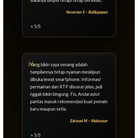
sukanya simpel tetapi tetap berkelas.
Noverian S – Balikpapan
⭐ 5/5
Yang bikin saya senang adalah
tampilannya tetap nyaman meskipun
dibuka lewat smartphone. Informasi
permainan dan RTP disusun jelas, jadi
nggak bikin bingung. Fix, Andaraslot
pantas masuk rekomendasi buat pemain
baru maupun setia.
Edravel M – Makassar
⭐ 5/5